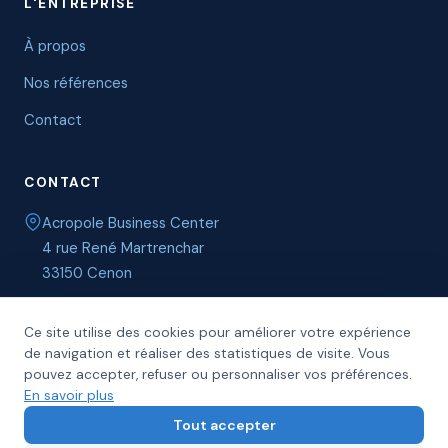
L'ENTREPRISE
À propos
Nos références
Contact
CONTACT
Acropole Business Center
4 rue René Martrenchar
33150 Cenon
05 57 61 00 03
Ce site utilise des cookies pour améliorer votre expérience
contact@gesprim-property.fr
de navigation et réaliser des statistiques de visite. Vous
pouvez accepter, refuser ou personnaliser vos préférences.
En savoir plus
Tout accepter